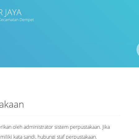
 JAYA
2 Kecamatan Dempet
Pengarang
ISBN/ISSN
Lokasi
takaan
rikan oleh administrator sistem perpustakaan. Jika
iki kata sandi, hubungi staf perpustakaan.