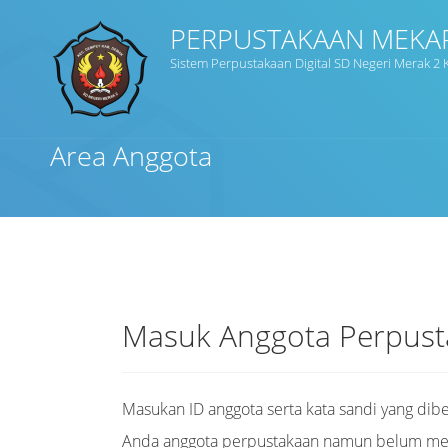
PERPUSTAKAAN MEKAR
Sistem Perpustakaan Digital SD Negeri Merak 
Judul
Area Anggota
Subjek
Tipe Koleksi
GMD
Masuk Anggota Perpus
Masukan ID anggota serta kata sandi yang dibe
Cari
Anda anggota perpustakaan namun belum memil