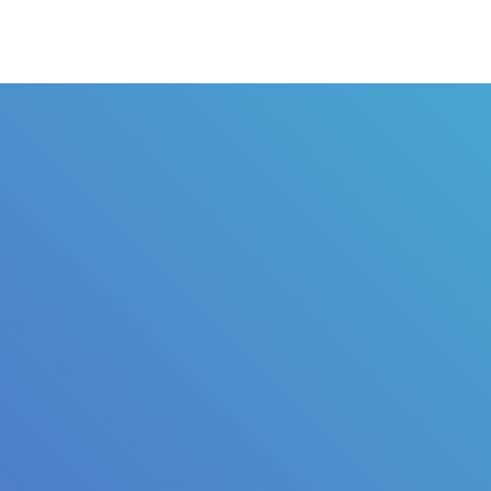
Judul
Pengarang
Subjek
ISBN/ISSN
Tipe Koleksi
Lokasi