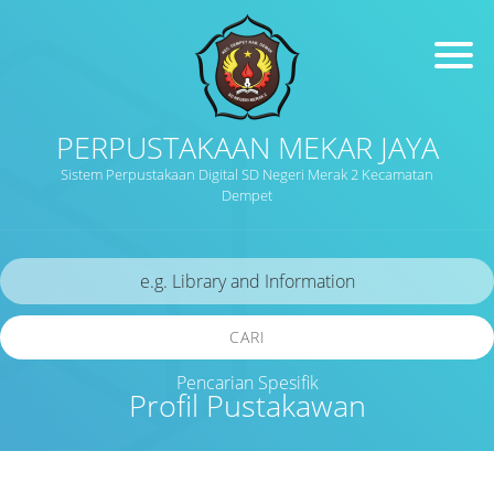
PERPUSTAKAAN MEKAR JAYA
Sistem Perpustakaan Digital SD Negeri Merak 2 Kecamatan
Dempet
CARI
Pencarian Spesifik
Profil Pustakawan